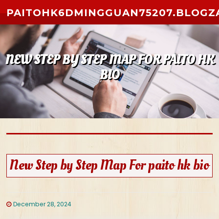
Skip to content
PAITOHK6DMINGGUAN75207.BLOGZ
NEW STEP BY STEP MAP FOR PAITO HK
BIO
New Step by Step Map For paito hk bio
December 28, 2024