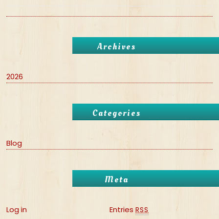
Archives
2026
Categories
Blog
Meta
Log in
Entries
RSS