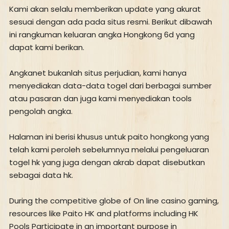
Kami akan selalu memberikan update yang akurat
sesuai dengan ada pada situs resmi. Berikut dibawah
ini rangkuman keluaran angka Hongkong 6d yang
dapat kami berikan.
Angkanet bukanlah situs perjudian, kami hanya
menyediakan data-data togel dari berbagai sumber
atau pasaran dan juga kami menyediakan tools
pengolah angka.
Halaman ini berisi khusus untuk paito hongkong yang
telah kami peroleh sebelumnya melalui pengeluaran
togel hk yang juga dengan akrab dapat disebutkan
sebagai data hk.
During the competitive globe of On line casino gaming,
resources like Paito HK and platforms including HK
Pools Participate in an important purpose in